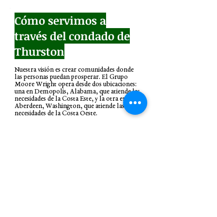
Cómo servimos a
través del condado de
Thurston
Nuestra visión es crear comunidades donde
las personas puedan prosperar. El Grupo
Moore Wright opera desde dos ubicaciones:
una en Demopolis, Alabama, que atiende las
necesidades de la Costa Este, y la otra en
Aberdeen, Washington, que atiende las
necesidades de la Costa Oeste.
En el estado de Washington, The Moore
Wright Group trabaja actualmente con más
de 90 organizaciones, más de 25 distritos
escolares y tribus para poder tener acceso a
las necesidades básicas e inmediatas para
ayudar a nuestra comunidad a prosperar.
© 2025 El Grupo Moore Wright
Organización sin fines de lucro 501(c)3