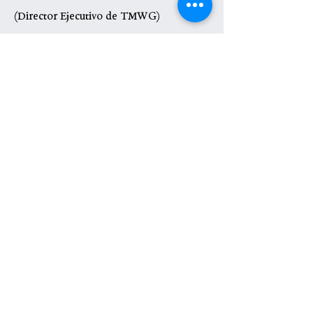
(Director Ejecutivo de TMWG)
A quién servimos
Aquellos que están superando
cualquier forma de adicción y
están al menos 1 día completo (24
horas) libres de esa adicción o
trauma.
¿Qué hacemos?
Reuniones del Círculo de