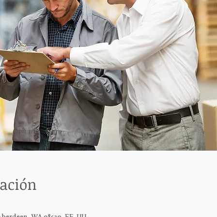
cación
Aberdeen, WA 98520, EE. UU.