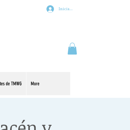
Iniciar sesión
ntes de TMWG
More
acén y