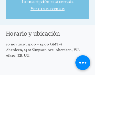
La inscripción está cerrada
Ver otros eventos
Horario y ubicación
30 nov 2025, 13:00 – 14:00 GMT-8
Aberdeen, 1401 Simpson Ave, Aberdeen, WA
98520, EE. UU.
Compartir este evento
© 2025 El Grupo Moore Wright
Organización sin fines de lucro 501(c)3