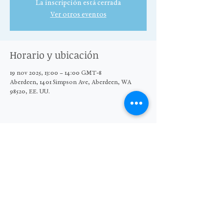
La inscripción está cerrada
Ver otros eventos
Horario y ubicación
19 nov 2025, 13:00 – 14:00 GMT-8
Aberdeen, 1401 Simpson Ave, Aberdeen, WA
98520, EE. UU.
Compartir este evento
© 2025 El Grupo Moore Wright
Organización sin fines de lucro 501(c)3