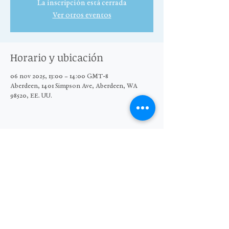
La inscripción está cerrada
Ver otros eventos
Horario y ubicación
06 nov 2025, 13:00 – 14:00 GMT-8
Aberdeen, 1401 Simpson Ave, Aberdeen, WA
98520, EE. UU.
Compartir este evento
© 2025 El Grupo Moore Wright
Organización sin fines de lucro 501(c)3