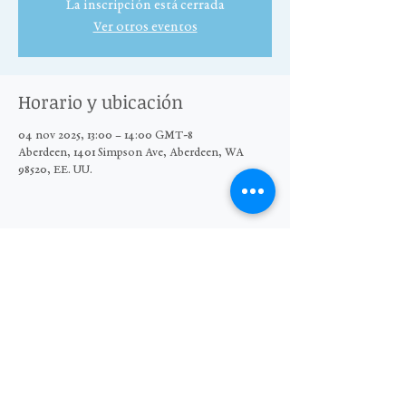
La inscripción está cerrada
Ver otros eventos
Horario y ubicación
04 nov 2025, 13:00 – 14:00 GMT-8
Aberdeen, 1401 Simpson Ave, Aberdeen, WA
98520, EE. UU.
Compartir este evento
© 2025 El Grupo Moore Wright
Organización sin fines de lucro 501(c)3