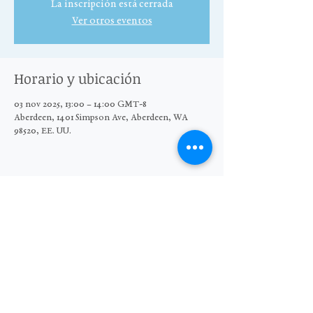
La inscripción está cerrada
Ver otros eventos
Horario y ubicación
03 nov 2025, 13:00 – 14:00 GMT-8
Aberdeen, 1401 Simpson Ave, Aberdeen, WA
98520, EE. UU.
Compartir este evento
© 2025 El Grupo Moore Wright
Organización sin fines de lucro 501(c)3