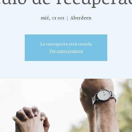
mié, 01 oct
  |  
Aberdeen
La inscripción está cerrada
Ver otros eventos