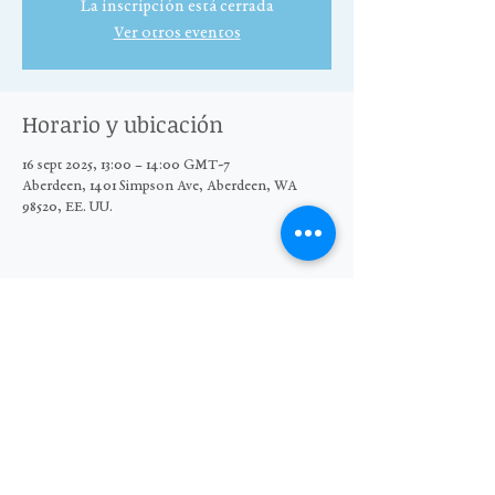
La inscripción está cerrada
Ver otros eventos
Horario y ubicación
16 sept 2025, 13:00 – 14:00 GMT-7
Aberdeen, 1401 Simpson Ave, Aberdeen, WA
98520, EE. UU.
Compartir este evento
© 2025 El Grupo Moore Wright
Organización sin fines de lucro 501(c)3