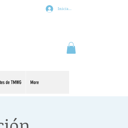
Iniciar sesión
ntes de TMWG
More
ción