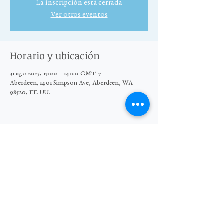
La inscripción está cerrada
Ver otros eventos
Horario y ubicación
31 ago 2025, 13:00 – 14:00 GMT-7
Aberdeen, 1401 Simpson Ave, Aberdeen, WA
98520, EE. UU.
Compartir este evento
© 2025 El Grupo Moore Wright
Organización sin fines de lucro 501(c)3