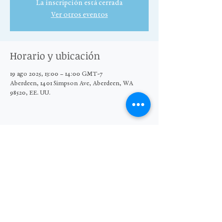
La inscripción está cerrada
Ver otros eventos
Horario y ubicación
19 ago 2025, 13:00 – 14:00 GMT-7
Aberdeen, 1401 Simpson Ave, Aberdeen, WA
98520, EE. UU.
Compartir este evento
© 2025 El Grupo Moore Wright
Organización sin fines de lucro 501(c)3