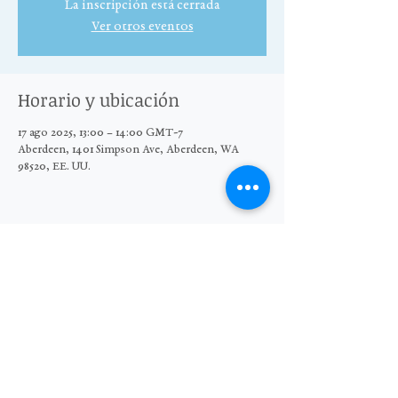
La inscripción está cerrada
Ver otros eventos
Horario y ubicación
17 ago 2025, 13:00 – 14:00 GMT-7
Aberdeen, 1401 Simpson Ave, Aberdeen, WA
98520, EE. UU.
Compartir este evento
© 2025 El Grupo Moore Wright
Organización sin fines de lucro 501(c)3