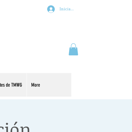
Iniciar sesión
ntes de TMWG
More
ción