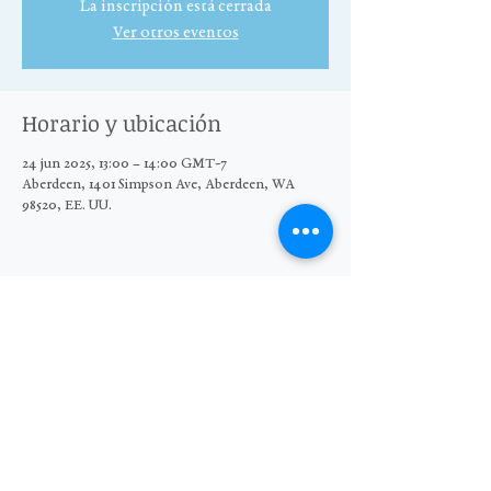
La inscripción está cerrada
Ver otros eventos
Horario y ubicación
24 jun 2025, 13:00 – 14:00 GMT-7
Aberdeen, 1401 Simpson Ave, Aberdeen, WA
98520, EE. UU.
Compartir este evento
© 2025 El Grupo Moore Wright
Organización sin fines de lucro 501(c)3