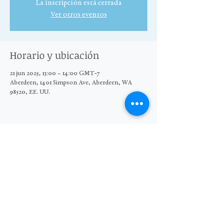
La inscripción está cerrada
Ver otros eventos
Horario y ubicación
21 jun 2025, 13:00 – 14:00 GMT-7
Aberdeen, 1401 Simpson Ave, Aberdeen, WA
98520, EE. UU.
Compartir este evento
© 2025 El Grupo Moore Wright
Organización sin fines de lucro 501(c)3