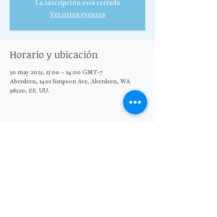
La inscripción está cerrada
Ver otros eventos
Horario y ubicación
30 may 2025, 13:00 – 14:00 GMT-7
Aberdeen, 1401 Simpson Ave, Aberdeen, WA
98520, EE. UU.
Compartir este evento
© 2025 El Grupo Moore Wright
Organización sin fines de lucro 501(c)3