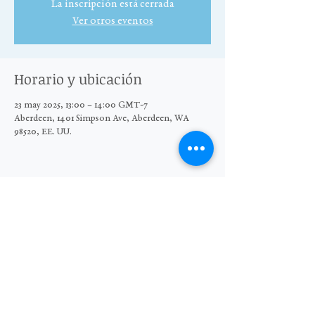
La inscripción está cerrada
Ver otros eventos
Horario y ubicación
23 may 2025, 13:00 – 14:00 GMT-7
Aberdeen, 1401 Simpson Ave, Aberdeen, WA
98520, EE. UU.
Compartir este evento
© 2025 El Grupo Moore Wright
Organización sin fines de lucro 501(c)3