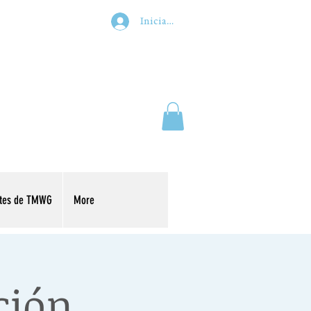
Iniciar sesión
ntes de TMWG
More
ción