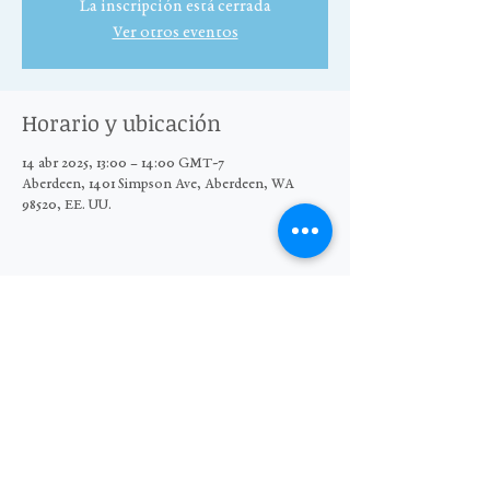
La inscripción está cerrada
Ver otros eventos
Horario y ubicación
14 abr 2025, 13:00 – 14:00 GMT-7
Aberdeen, 1401 Simpson Ave, Aberdeen, WA
98520, EE. UU.
Compartir este evento
© 2025 El Grupo Moore Wright
Organización sin fines de lucro 501(c)3