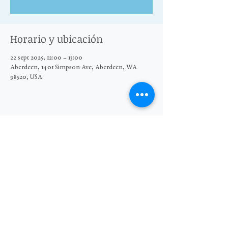
Horario y ubicación
22 sept 2025, 12:00 – 13:00
Aberdeen, 1401 Simpson Ave, Aberdeen, WA
98520, USA
Compartir este evento
© 2025 El Grupo Moore Wright
Organización sin fines de lucro 501(c)3
Sitio web de Sara Michelle Design