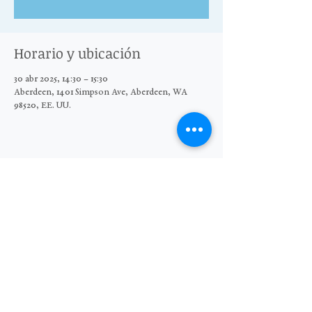
Horario y ubicación
30 abr 2025, 14:30 – 15:30
Aberdeen, 1401 Simpson Ave, Aberdeen, WA
98520, EE. UU.
Compartir este evento
© 2025 El Grupo Moore Wright
Organización sin fines de lucro 501(c)3
Sitio web de Sara Michelle Design