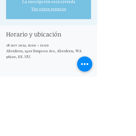
La inscripción está cerrada
Ver otros eventos
Horario y ubicación
28 nov 2025, 11:00 – 12:00
Aberdeen, 1401 Simpson Ave, Aberdeen, WA
98520, EE. UU.
Compartir este evento
© 2025 El Grupo Moore Wright
Organización sin fines de lucro 501(c)3