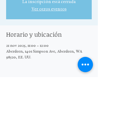
La inscripción está cerrada
Ver otros eventos
Horario y ubicación
21 nov 2025, 11:00 – 12:00
Aberdeen, 1401 Simpson Ave, Aberdeen, WA
98520, EE. UU.
Compartir este evento
© 2025 El Grupo Moore Wright
Organización sin fines de lucro 501(c)3