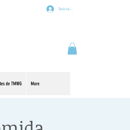
Iniciar sesión
ntes de TMWG
More
comida