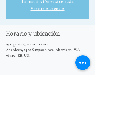
La inscripción está cerrada
Ver otros eventos
Horario y ubicación
19 sept 2025, 11:00 – 12:00
Aberdeen, 1401 Simpson Ave, Aberdeen, WA
98520, EE. UU.
Compartir este evento
© 2025 El Grupo Moore Wright
Organización sin fines de lucro 501(c)3