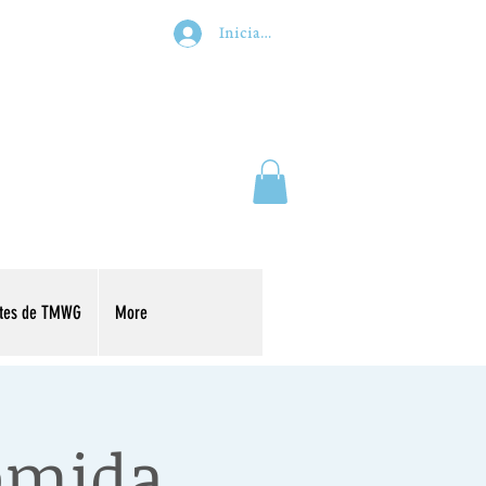
Iniciar sesión
ntes de TMWG
More
comida