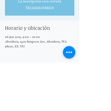
La inscripción está cerrada
Ver otros eventos
Horario y ubicación
06 jun 2025, 9:00 – 10:00
Aberdeen, 1401 Simpson Ave, Aberdeen, WA
98520, EE. UU.
Compartir este evento
© 2025 El Grupo Moore Wright
Organización sin fines de lucro 501(c)3