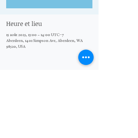
Heure et lieu
15 août 2025, 13:00 – 14:00 UTC−7
Aberdeen, 1401 Simpson Ave, Aberdeen, WA
98520, USA
Partager cet événement
© 2026 The Moore Wright Group
501(c)3 nonprofit organization
Website by Sara Michelle Design