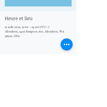
Heure et lieu
13 août 2025, 13:00 – 14:00 UTC−7
Aberdeen, 1401 Simpson Ave, Aberdeen, WA
98520, USA
Partager cet événement
© 2026 The Moore Wright Group
501(c)3 nonprofit organization
Website by Sara Michelle Design