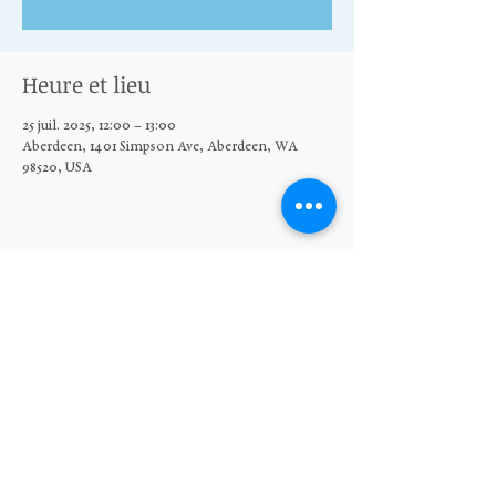
Heure et lieu
25 juil. 2025, 12:00 – 13:00
Aberdeen, 1401 Simpson Ave, Aberdeen, WA
98520, USA
Partager cet événement
© 2026 The Moore Wright Group
501(c)3 nonprofit organization
Website by Sara Michelle Design