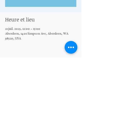
Heure et lieu
21 juil. 2025, 12:00 – 13:00
Aberdeen, 1401 Simpson Ave, Aberdeen, WA
98520, USA
Partager cet événement
© 2026 The Moore Wright Group
501(c)3 nonprofit organization
Website by Sara Michelle Design